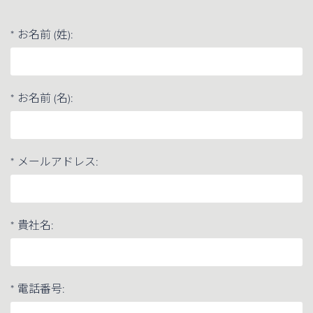
*
お名前 (姓):
*
お名前 (名):
*
メールアドレス:
*
貴社名:
*
電話番号: