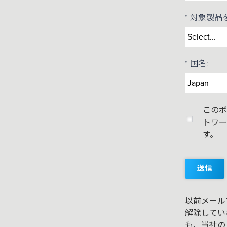
*
対象製品
*
国名:
このボ
トワー
す。
送信
以前メール
解除してい
も、当社の