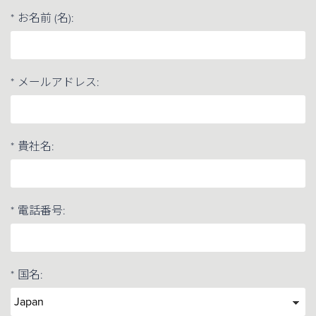
*
お名前 (名):
*
メールアドレス:
*
貴社名:
*
電話番号:
*
国名: